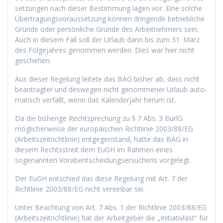
set­zun­gen nach die­ser Be­stim­mung lägen vor. Eine solche
Übertragungsvoraussetzung können dringende betriebliche
Gründe oder persönliche Gründe des Arbeitnehmers sein.
Auch in diesem Fall soll der Urlaub dann bis zum 31. März
des Folgejahres genommen werden. Dies war hier nicht
geschehen.
Aus die­ser Re­ge­lung lei­te­te das BAG bis­her ab, dass nicht
be­an­trag­ter und deswegen nicht ge­nom­me­ner Ur­laub au­to­
ma­tisch ver­fällt, wenn das Kalenderjahr her­um ist.
Da die bisherige Rechtsprechung zu § 7 Abs. 3 BurlG
möglicherweise der europäischen Richtlinie 2003/88/EG
(Arbeitszeitrichtlinie) entgegenstand, hatte das BAG in
diesem Rechtsstreit dem EuGH im Rahmen eines
sogenannten Vor­ab­ent­schei­dungs­er­su­chens vorgelegt.
Der EuGH entschied das diese Regelung mit Art. 7 der
Richtlinie 2003/88/EG nicht vereinbar sei.
Unter Beachtung von Art. 7 Abs. 1 der Richtlinie 2003/88/EG
(Arbeitszeitrichtlinie) hat der Arbeitgeber die „Initiativlast“ für