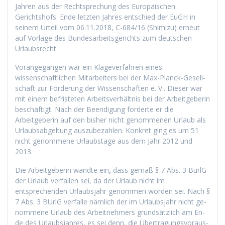
Jahren aus der Rechtsprechung des Europäischen
Gerichtshofs. Ende letzten Jahres entschied der EuGH in
seinem Urteil vom 06.11.2018, C-684/16 (Shi­mi­zu) erneut
auf Vorlage des Bundesarbeitsgerichts zum deutschen
Urlaubsrecht.
Vorangegangen war ein Klageverfahren eines
wissenschaftlichen Mitarbeiters bei der Max-Planck-Ge­sell­
schaft zur Förde­rung der Wis­sen­schaf­ten e. V.. Dieser war
mit einem befristeten Arbeitsverhältnis bei der Arbeitgeberin
beschäftigt. Nach der Beendigung forderte er die
Arbeitgeberin auf den bisher nicht genommenen Urlaub als
Urlaubsabgeltung auszubezahlen. Konkret ging es um 51
nicht genommene Urlaubstage aus dem Jahr 2012 und
2013.
Die Arbeitgeberin wandte ein
,
dass
gemäß § 7 Abs. 3 BurlG
der Urlaub ver­fal­len sei, da der Ur­laub nicht im
entsprechenden Ur­laubs­jahr ge­nom­men wor­den sei. Nach §
7 Abs. 3 BUrlG ver­fal­le nämlich der im Ur­laubs­jahr nicht ge­
nom­me­ne Ur­laub des Ar­beit­neh­mers grundsätz­lich am En­
de des Ur­laubs­jah­res, es sei denn, die Über­tra­gungs­vor­aus­